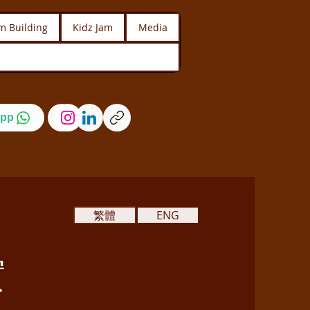
m Building
Kidz Jam
Media
pp
繁體
ENG
實