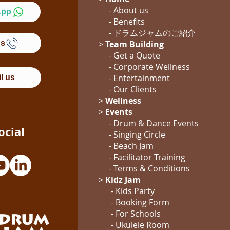
- About us
App
- Benefits
- ドラムジャム
のご紹介
Us
>
Team Building
- Get a Quote
-
Corporate Wellness
-
Entertainment
l us
- Our Clients
>
Wellness
>
Events
- Drum & Dance Events
ocial
- Singing Circle
- Beach Jam
- Facilitator Training
- Terms & Conditions
>
Kidz Jam
- Kids Party
- Booking Form
-
For Schools
-
Ukulele Room