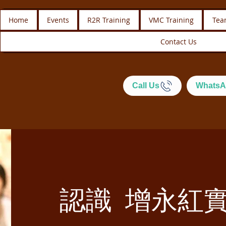
Home
Events
R2R Training
VMC Training
Tea
Contact Us
Call Us
WhatsA
認識 增永紅