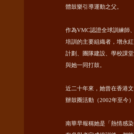
體鼓樂引導運動之父。
作為VMC認證全球訓練師、Hea
培訓的主要組織者，增永紅
計劃、團隊建設、學校課堂
與她一同打鼓。
近二十年來，她曾在香港文化中
辦鼓圈活動（2002年至
南華早報稱她是「熱情感染