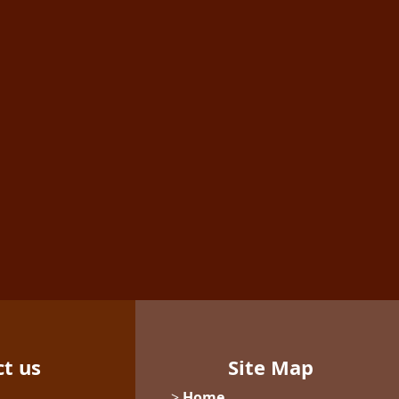
ct us
Site Map
>
Home