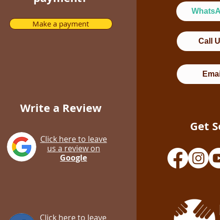
Whats
Make a payment
Call 
Emai
Write a Review
Get S
Click here to leave
us a review on
Google
Click here to leave