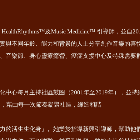
lthRhythms™及Music Medicine™ 引導師，並
實與不同年齡、能力和背景的人士分享創作音樂的喜
、音樂節、身心靈療癒營、癌症支援中心及特殊需要
心每月主持社區鼓圈（2001年至2019年），並持續於中環
今），藉由每一次節奏凝聚社區，締造和諧。
力的活生生化身」。她樂於指導新興引導師，幫助他